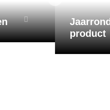
en
Jaarron
product