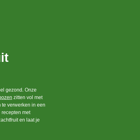
it
heel gezond. Onze
bozen
zitten vol met
m te verwerken in een
e recepten met
chtfruit en laat je