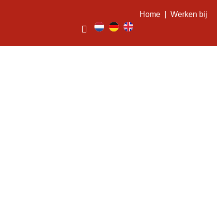
Home
Werken bij
Geroosterde prei met
rode-bessen-
bramenvinaigrette