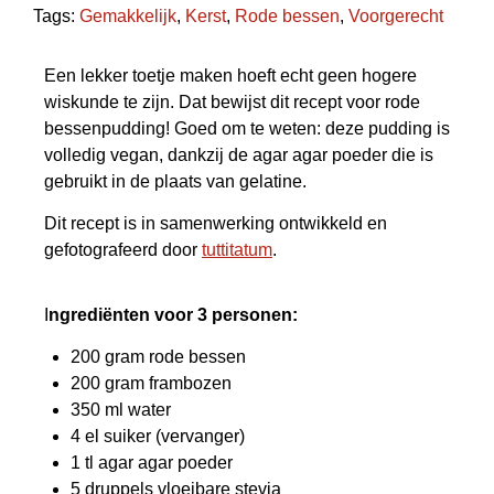
Tags:
Gemakkelijk
,
Kerst
,
Rode bessen
,
Voorgerecht
Een lekker toetje maken hoeft echt geen hogere
wiskunde te zijn. Dat bewijst dit recept voor rode
bessenpudding! Goed om te weten: deze pudding is
volledig vegan, dankzij de agar agar poeder die is
gebruikt in de plaats van gelatine.
Dit recept is in samenwerking ontwikkeld en
gefotografeerd door
tuttitatum
.
I
ngrediënten voor 3 personen
:
200 gram rode bessen
200 gram frambozen
350 ml water
4 el suiker (vervanger)
1 tl agar agar poeder
5 druppels vloeibare stevia