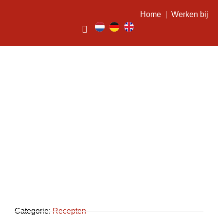
Home
Werken bij
Rode bessenpudding
Categorie:
Recepten