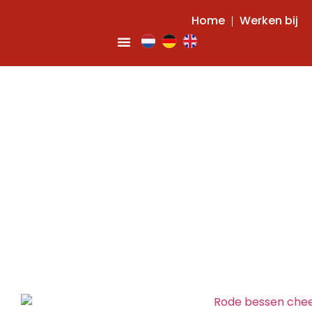
Home
Werken bij
No-bake rode
bessen cheesecake