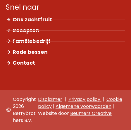
Snel naar
Ons zachtfruit
Recepten
Familiebedrijf
Rode bessen
Contact
Copyright
Disclaimer
|
Privacy policy
|
Cookie
2026
policy
|
Algemene voorwaarden
|
Berrybrot
Website door
Beumers Creative
hers B.V.