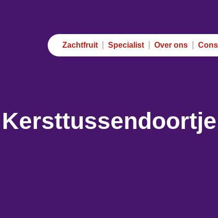
Zachtfruit
Specialist
Over ons
Cons
Kersttussendoortje