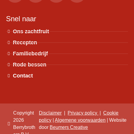
Snel naar
Ons zachtfruit
Recepten
Familiebedrijf
Rode bessen
Contact
Copyright
Disclaimer
|
Privacy policy
|
Cookie
2026
policy
|
Algemene voorwaarden
| Website
Berrybroth
door
Beumers Creative