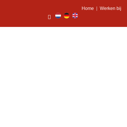
Home
Werken bij
Kokos
havermoutkoeken met
rode bessen