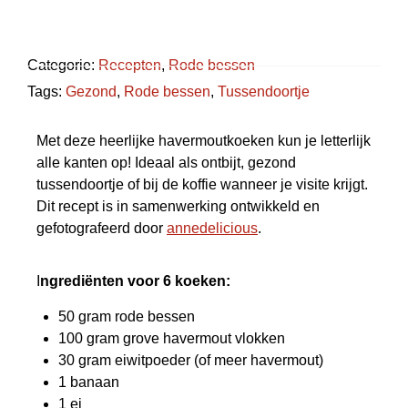
Categorie:
Recepten
,
Rode bessen
Tags:
Gezond
,
Rode bessen
,
Tussendoortje
Met deze heerlijke havermoutkoeken kun je letterlijk
alle kanten op! Ideaal als ontbijt, gezond
tussendoortje of bij de koffie wanneer je visite krijgt.
Dit recept is in samenwerking ontwikkeld en
gefotografeerd door
annedelicious
.
I
ngrediënten
voor 6 koeken:
50 gram rode bessen
100 gram grove havermout vlokken
30 gram eiwitpoeder (of meer havermout)
1 banaan
1 ei