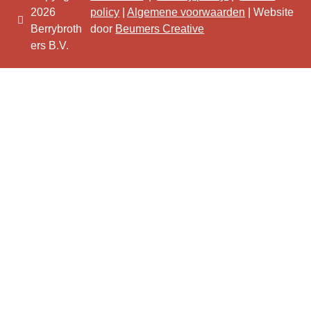
2026
policy
|
Algemene voorwaarden
| Website
Berrybroth
door
Beumers Creative
ers B.V.