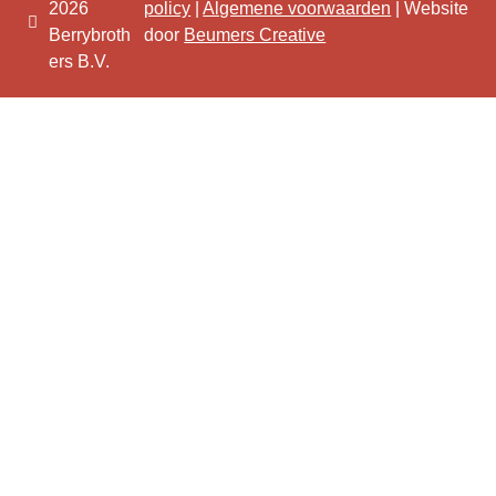
2026
policy
|
Algemene voorwaarden
| Website
Berrybroth
door
Beumers Creative
ers B.V.