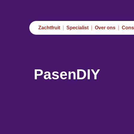
Zachtfruit
Specialist
Over ons
Cons
PasenDIY