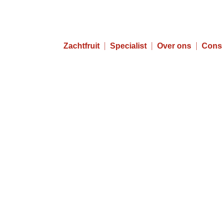
Zachtfruit
Specialist
Over ons
Cons
ga) Snitzel met rode