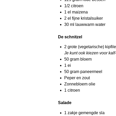
1/2 citroen
1 el maizena
2 el fijne kristalsuiker
30 ml lauwwarm water
De schnitzel
2 grote (vegetarische) kipfile
Je kunt ook kiezen voor kalf-
50 gram bloem
1 ei
50 gram paneermeel
Peper en zout
Zonnebloem olie
1 citroen
Salade
1 zakje gemengde sla