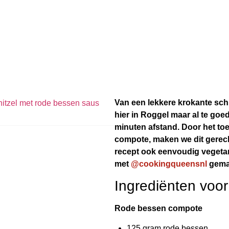
Van een lekkere krokante schn
hier in Roggel maar al te go
minuten afstand. Door het to
compote, maken we dit gerecht 
recept ook eenvoudig vegetar
met
@cookingqueensnl
gema
Ingrediënten voor
Rode bessen compote
125 gram rode bessen