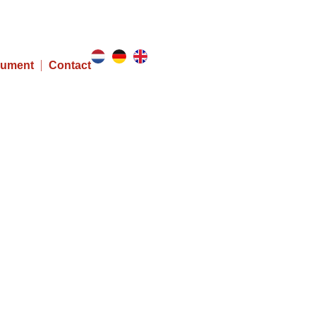
Home
Werken bij
ument
Contact
 bes